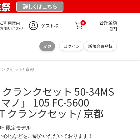
業祭
詳しくは
こちら
合計金額
ご利用案内
0
ゲスト様
0円
お問い合わせ
変更
ログイン
新規会員登録
 クランクセット/ 京都
05 クランクセット 50-34MS
ノ」 105 FC-5600
34T クランクセット/ 京都
.DE 限定モデル
の使い心地などをご紹介いただいております！