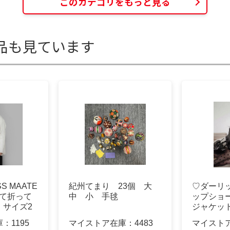
このカテゴリをもっと見る
品も見ています
S MAATE
紀州てまり 23個 大
♡ダーリッチ
って折って
中 小 手毬
ップショ
 サイズ2
ジャケット
庫：
1195
マイストア在庫：
4483
マイスト