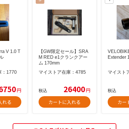
ra V 1.0 T
【GW限定セール】SRA
VELOBIKE
ドル
M RED e1クランクアー
Extender
ム 170mm
庫：
1770
マイストア在庫：
4785
マイスト
6750
26400
円
円
税込
税込
入れる
カートに入れる
カー