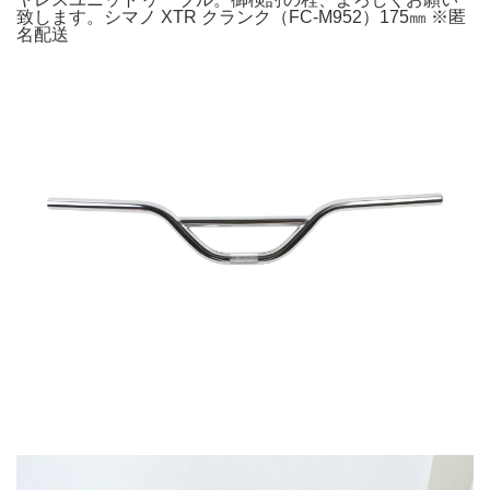
致します。シマノ XTR クランク（FC-M952）175㎜ ※匿
名配送