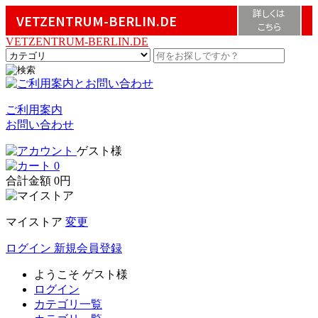
詳しくは
VETZENTRUM-BERLIN.DE
こちら
VETZENTRUM-BERLIN.DE
ご利用案内
お問い合わせ
ゲスト様
0
合計金額
0円
マイストア
変更
ログイン
新規会員登録
ようこそ
ゲスト様
ログイン
カテゴリ一覧