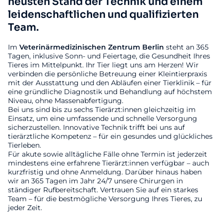
neusten Stand der Technik und einem
leidenschaftlichen und qualifizierten
Team.
Im
Veterinärmedizinischen
Zentrum
Berlin
steht an 365
Tagen, inklusive Sonn- und Feiertage, die Gesundheit Ihres
Tieres im Mittelpunkt. Ihr Tier liegt uns am Herzen! Wir
verbinden die persönliche Betreuung einer Kleintierpraxis
mit der Ausstattung und den Abläufen einer Tierklinik – für
eine gründliche Diagnostik und Behandlung auf höchstem
Niveau, ohne Massenabfertigung.
Bei uns sind bis zu sechs Tierärzt:innen gleichzeitig im
Einsatz, um eine umfassende und schnelle Versorgung
sicherzustellen. Innovative Technik trifft bei uns auf
tierärztliche Kompetenz – für ein gesundes und glückliches
Tierleben.
Für akute sowie alltägliche Fälle ohne Termin ist jederzeit
mindestens eine erfahrene Tierärzt:innen verfügbar – auch
kurzfristig und ohne Anmeldung. Darüber hinaus haben
wir an 365 Tagen im Jahr 24/7 unsere Chirurgen in
ständiger Rufbereitschaft. Vertrauen Sie auf ein starkes
Team – für die bestmögliche Versorgung Ihres Tieres, zu
jeder Zeit.