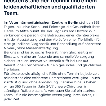
neusten Stand der Technik und einem
leidenschaftlichen und qualifizierten
Team.
Im
Veterinärmedizinischen
Zentrum
Berlin
steht an 365
Tagen, inklusive Sonn- und Feiertage, die Gesundheit Ihres
Tieres im Mittelpunkt. Ihr Tier liegt uns am Herzen! Wir
verbinden die persönliche Betreuung einer Kleintierpraxis
mit der Ausstattung und den Abläufen einer Tierklinik – für
eine gründliche Diagnostik und Behandlung auf höchstem
Niveau, ohne Massenabfertigung.
Bei uns sind bis zu sechs Tierärzt:innen gleichzeitig im
Einsatz, um eine umfassende und schnelle Versorgung
sicherzustellen. Innovative Technik trifft bei uns auf
tierärztliche Kompetenz – für ein gesundes und glückliches
Tierleben.
Für akute sowie alltägliche Fälle ohne Termin ist jederzeit
mindestens eine erfahrene Tierärzt:innen verfügbar – auch
kurzfristig und ohne Anmeldung. Darüber hinaus haben
wir an 365 Tagen im Jahr 24/7 unsere Chirurgen in
ständiger Rufbereitschaft. Vertrauen Sie auf ein starkes
Team – für die bestmögliche Versorgung Ihres Tieres, zu
jeder Zeit.