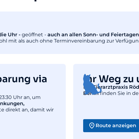
ie Uhr -
geöffnet -
auch an allen Sonn- und Feiertagen
wohl mit als auch ohne Terminvereinbarung zur Verfügun
barung via
Ihr Weg zu 
Die
Tierarztpraxis Rö
Berlin
finden Sie in de
23:30 Uhr an, um
ankungen,
te direkt an, damit wir
Route anzeigen