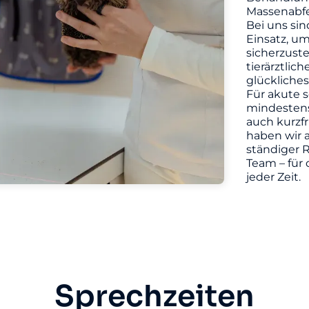
Massenabfe
Bei uns sin
Einsatz, u
sicherzuste
tierärztlic
glückliches
Für akute s
mindestens 
auch kurzf
haben wir a
ständiger R
Team – für 
jeder Zeit.
Sprechzeiten