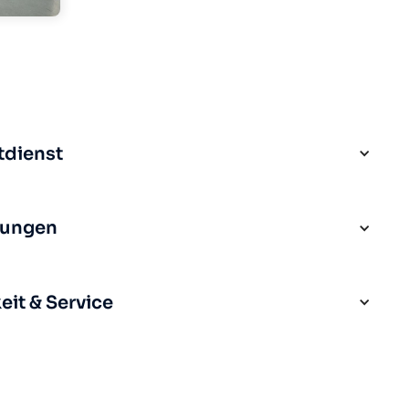
tdienst
rungen
it & Service