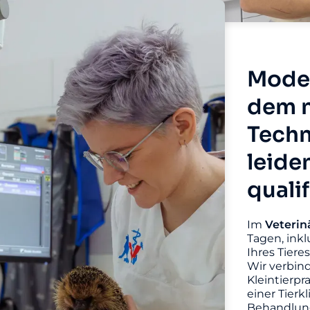
Moder
dem n
Techn
leide
quali
Im
Veterin
Tagen, inkl
Ihres Tiere
Wir verbin
Kleintierpr
einer Tierk
Behandlung