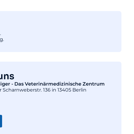
.
g.
uns
diger - Das Veterinärmedizinische Zentrum
r Scharnweberstr. 136 in 13405 Berlin