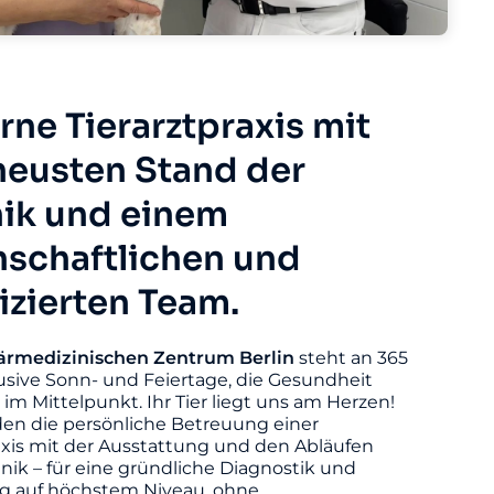
ne Tierarztpraxis mit
eusten Stand der
ik und einem
nschaftlichen und
fizierten Team.
ärmedizinischen
Zentrum
Berlin
steht an 365
usive Sonn- und Feiertage, die Gesundheit
s im Mittelpunkt. Ihr Tier liegt uns am Herzen!
den die persönliche Betreuung einer
axis mit der Ausstattung und den Abläufen
linik – für eine gründliche Diagnostik und
 auf höchstem Niveau, ohne