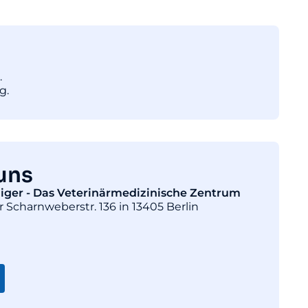
.
g.
uns
diger - Das Veterinärmedizinische Zentrum
r Scharnweberstr. 136 in 13405 Berlin