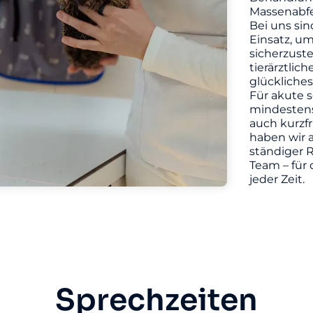
Massenabfe
Bei uns sin
Einsatz, u
sicherzuste
tierärztlic
glückliches
Für akute s
mindestens 
auch kurzf
haben wir a
ständiger R
Team – für 
jeder Zeit.
Sprechzeiten