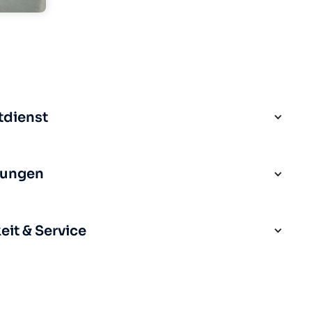
tdienst
rungen
it & Service