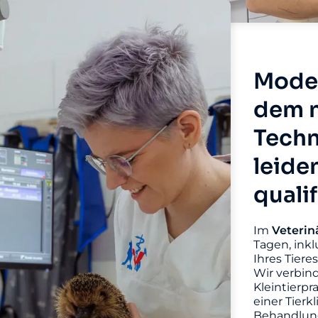
Moder
dem n
Techn
leide
quali
Im
Veterin
Tagen, inkl
Ihres Tiere
Wir verbin
Kleintierpr
einer Tierk
Behandlung