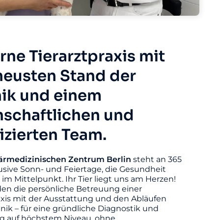
ne Tierarztpraxis mit
eusten Stand der
ik und einem
nschaftlichen und
fizierten Team.
ärmedizinischen
Zentrum
Berlin
steht an 365
usive Sonn- und Feiertage, die Gesundheit
s im Mittelpunkt. Ihr Tier liegt uns am Herzen!
den die persönliche Betreuung einer
axis mit der Ausstattung und den Abläufen
linik – für eine gründliche Diagnostik und
 auf höchstem Niveau, ohne