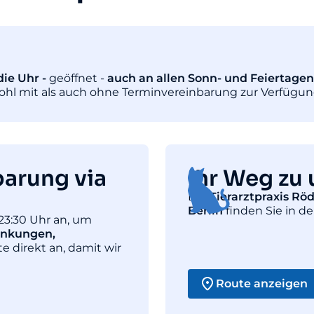
ie Uhr -
geöffnet -
auch an allen Sonn- und Feiertagen
wohl mit als auch ohne Terminvereinbarung zur Verfügun
barung via
Ihr Weg zu 
Die
Tierarztpraxis Rö
Berlin
finden Sie in de
23:30 Uhr an, um
ankungen,
te direkt an, damit wir
Route anzeigen