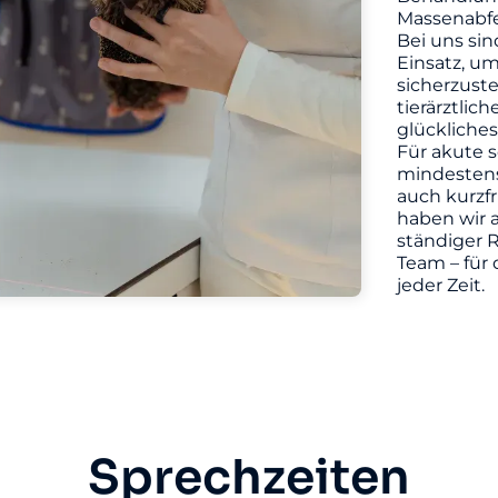
Massenabfe
Bei uns sin
Einsatz, u
sicherzuste
tierärztlic
glückliches
Für akute s
mindestens 
auch kurzf
haben wir a
ständiger R
Team – für 
jeder Zeit.
Sprechzeiten