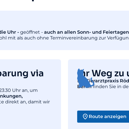
ie Uhr -
geöffnet -
auch an allen Sonn- und Feiertagen
wohl mit als auch ohne Terminvereinbarung zur Verfügun
barung via
Ihr Weg zu 
Die
Tierarztpraxis Rö
Berlin
finden Sie in de
23:30 Uhr an, um
ankungen,
te direkt an, damit wir
Route anzeigen