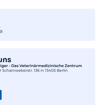
.
g.
uns
diger - Das Veterinärmedizinische Zentrum
r Scharnweberstr. 136 in 13405 Berlin