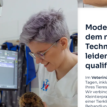
Moder
dem n
Techn
leide
quali
Im
Veterin
Tagen, inkl
Ihres Tiere
Wir verbin
Kleintierpr
einer Tierk
Behandlung