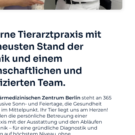
ne Tierarztpraxis mit
eusten Stand der
ik und einem
nschaftlichen und
fizierten Team.
ärmedizinischen
Zentrum
Berlin
steht an 365
usive Sonn- und Feiertage, die Gesundheit
s im Mittelpunkt. Ihr Tier liegt uns am Herzen!
den die persönliche Betreuung einer
axis mit der Ausstattung und den Abläufen
linik – für eine gründliche Diagnostik und
 auf höchstem Niveau, ohne