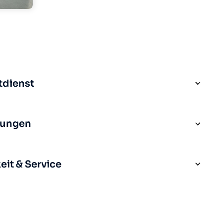
tdienst
rungen
it & Service