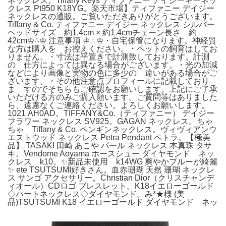
ネックレス。Tiffany Keys ティファニー デイジーキーネッ
クレス Pt950 K18YG。楽天市場】ティファニー デイジー
ネックレスの通販。ご覧いただきありがとうございます。
Tiffany & Co. ティファニー デイジー ネックレス シルバー
ヘッドサイズ 約1.4cm × 約1.4cmチェーン長さ 約
42cm♔∴♔ 注意事項 ♔∴♔・自宅保管になります。神経質
な方は購入を お控えください。・ペットの飼育はしてお
りません。・寸法は平置きで計測致しております。計測
の 仕方によっては異なる場合がございます。・光の加減
などにより画像と実物の色に多少の 違いがある場合がご
ざいます。・その他注意点プロフィールに記載しており
ま すのでそちらもご確認をお願いします。上記にご了承
いただける方のみご購入願います。ご質問等はありました
ら、遠慮なくご連絡ください。よろしくお願いします。
1021 AH0AD。TIFFANY&Co.（ティファニー） デイジー
フラワー ネックレス SV925。GAGAN ネックレス。ちゃ
ちゃ Tiffany & Co. ペンギンネックレス。ヴィヴィアンウ
エストウッド ネックレス Petra Pendant ペトラ。【極美
品】 TASAKI 田崎 あこや パール ネックレス 本真珠 タサ
キ。Vendome Aoyama ホースシュー ダイヤモンド ネッ
クレス k10。✨新品未使用 k14WG 爽やかブルーが綺麗
✨ ete TSUTSUMI好きさん。血赤珊瑚 天然 珊瑚 ネックレ
ス サンゴ アクセサリー。Christian Dior（クリスチャンデ
ィオール）CDロゴ ブレスレット。K18イエローゴールド
◇ハートネックレス◇ダイヤモンド。み*★様 (美
品)TSUTSUMI K18 イエローゴールド ダイヤモンド ネッ