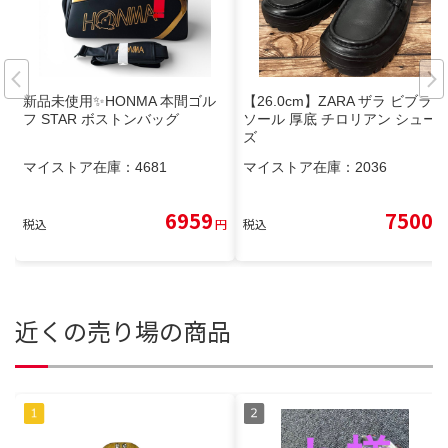
新品未使用✨HONMA 本間ゴル
【26.0cm】ZARA ザラ ビブラム
フ STAR ボストンバッグ
ソール 厚底 チロリアン シュー
ズ
マイストア在庫：
4681
マイストア在庫：
2036
6959
7500
税込
円
税込
円
近くの売り場の商品