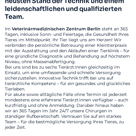
neusten Stand der Technik und einem
leidenschaftlichen und qualifizierten
Team.
Im
Veterinärmedizinischen
Zentrum
Berlin
steht an 365
Tagen, inklusive Sonn- und Feiertage, die Gesundheit Ihres
Tieres im Mittelpunkt. Ihr Tier liegt uns am Herzen! Wir
verbinden die persönliche Betreuung einer Kleintierpraxis
mit der Ausstattung und den Abläufen einer Tierklinik – für
eine gründliche Diagnostik und Behandlung auf höchstem
Niveau, ohne Massenabfertigung.
Bei uns sind bis zu sechs Tierärzt:innen gleichzeitig im
Einsatz, um eine umfassende und schnelle Versorgung
sicherzustellen. Innovative Technik trifft bei uns auf
tierärztliche Kompetenz – für ein gesundes und glückliches
Tierleben.
Für akute sowie alltägliche Fälle ohne Termin ist jederzeit
mindestens eine erfahrene Tierärzt:innen verfügbar – auch
kurzfristig und ohne Anmeldung. Darüber hinaus haben
wir an 365 Tagen im Jahr 24/7 unsere Chirurgen in
ständiger Rufbereitschaft. Vertrauen Sie auf ein starkes
Team – für die bestmögliche Versorgung Ihres Tieres, zu
jeder Zeit.