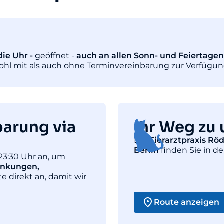
ie Uhr -
geöffnet -
auch an allen Sonn- und Feiertagen
wohl mit als auch ohne Terminvereinbarung zur Verfügun
barung via
Ihr Weg zu 
Die
Tierarztpraxis Rö
Berlin
finden Sie in de
23:30 Uhr an, um
ankungen,
te direkt an, damit wir
Route anzeigen