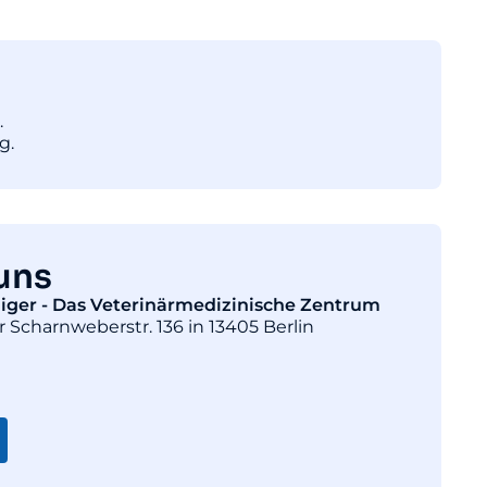
.
g.
uns
diger - Das Veterinärmedizinische Zentrum
r Scharnweberstr. 136 in 13405 Berlin