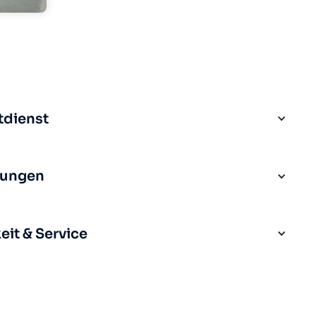
tdienst
rungen
it & Service