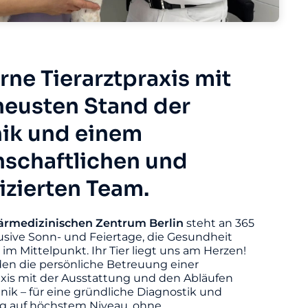
ne Tierarztpraxis mit
eusten Stand der
ik und einem
nschaftlichen und
fizierten Team.
ärmedizinischen
Zentrum
Berlin
steht an 365
usive Sonn- und Feiertage, die Gesundheit
s im Mittelpunkt. Ihr Tier liegt uns am Herzen!
den die persönliche Betreuung einer
axis mit der Ausstattung und den Abläufen
linik – für eine gründliche Diagnostik und
 auf höchstem Niveau, ohne