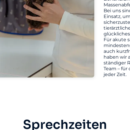
Massenabfe
Bei uns sin
Einsatz, u
sicherzuste
tierärztlic
glückliches
Für akute s
mindestens 
auch kurzf
haben wir a
ständiger R
Team – für 
jeder Zeit.
Sprechzeiten