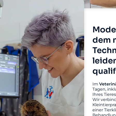
Moder
dem n
Techn
leide
quali
Im
Veterin
Tagen, inkl
Ihres Tiere
Wir verbin
Kleintierpr
einer Tierk
Behandlung