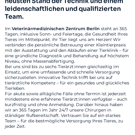
neusten Stand der Technik und einem
leidenschaftlichen und qualifizierten
Team.
Im
Veterinärmedizinischen
Zentrum
Berlin
steht an 365
Tagen, inklusive Sonn- und Feiertage, die Gesundheit Ihres
Tieres im Mittelpunkt. Ihr Tier liegt uns am Herzen! Wir
verbinden die persönliche Betreuung einer Kleintierpraxis
mit der Ausstattung und den Abläufen einer Tierklinik – für
eine gründliche Diagnostik und Behandlung auf höchstem
Niveau, ohne Massenabfertigung.
Bei uns sind bis zu sechs Tierärzt:innen gleichzeitig im
Einsatz, um eine umfassende und schnelle Versorgung
sicherzustellen. Innovative Technik trifft bei uns auf
tierärztliche Kompetenz – für ein gesundes und glückliches
Tierleben.
Für akute sowie alltägliche Fälle ohne Termin ist jederzeit
mindestens eine erfahrene Tierärzt:innen verfügbar – auch
kurzfristig und ohne Anmeldung. Darüber hinaus haben
wir an 365 Tagen im Jahr 24/7 unsere Chirurgen in
ständiger Rufbereitschaft. Vertrauen Sie auf ein starkes
Team – für die bestmögliche Versorgung Ihres Tieres, zu
jeder Zeit.