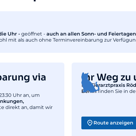
ie Uhr -
geöffnet -
auch an allen Sonn- und Feiertagen
wohl mit als auch ohne Terminvereinbarung zur Verfügun
barung via
Ihr Weg zu 
Die
Tierarztpraxis Rö
Berlin
finden Sie in de
23:30 Uhr an, um
ankungen,
te direkt an, damit wir
Route anzeigen