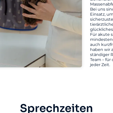
Massenabfe
Bei uns sin
Einsatz, u
sicherzuste
tierärztlic
glückliches
Für akute s
mindestens 
auch kurzf
haben wir a
ständiger R
Team – für 
jeder Zeit.
Sprechzeiten