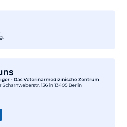
.
g.
uns
diger - Das Veterinärmedizinische Zentrum
r Scharnweberstr. 136 in 13405 Berlin