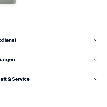
tdienst
rungen
it & Service