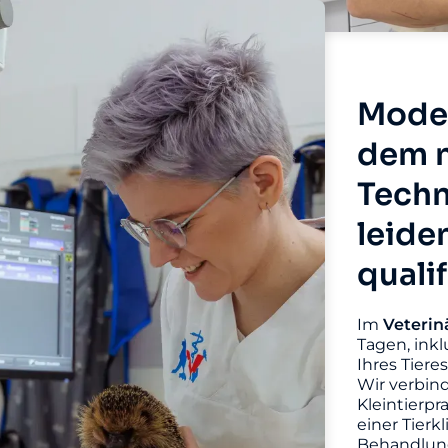
Moder
dem n
Techn
leide
quali
Im
Veterin
Tagen, inkl
Ihres Tiere
Wir verbin
Kleintierpr
einer Tierk
Behandlung