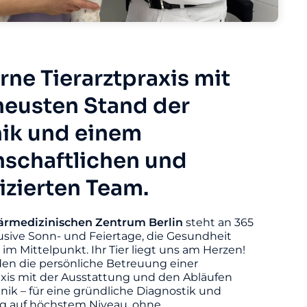
ne Tierarztpraxis mit
eusten Stand der
ik und einem
nschaftlichen und
fizierten Team.
ärmedizinischen
Zentrum
Berlin
steht an 365
usive Sonn- und Feiertage, die Gesundheit
s im Mittelpunkt. Ihr Tier liegt uns am Herzen!
den die persönliche Betreuung einer
axis mit der Ausstattung und den Abläufen
linik – für eine gründliche Diagnostik und
 auf höchstem Niveau, ohne