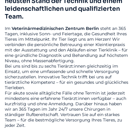
neusten Stand der Technik und einem
leidenschaftlichen und qualifizierten
Team.
Im
Veterinärmedizinischen
Zentrum
Berlin
steht an 365
Tagen, inklusive Sonn- und Feiertage, die Gesundheit Ihres
Tieres im Mittelpunkt. Ihr Tier liegt uns am Herzen! Wir
verbinden die persönliche Betreuung einer Kleintierpraxis
mit der Ausstattung und den Abläufen einer Tierklinik – für
eine gründliche Diagnostik und Behandlung auf höchstem
Niveau, ohne Massenabfertigung.
Bei uns sind bis zu sechs Tierärzt:innen gleichzeitig im
Einsatz, um eine umfassende und schnelle Versorgung
sicherzustellen. Innovative Technik trifft bei uns auf
tierärztliche Kompetenz – für ein gesundes und glückliches
Tierleben.
Für akute sowie alltägliche Fälle ohne Termin ist jederzeit
mindestens eine erfahrene Tierärzt:innen verfügbar – auch
kurzfristig und ohne Anmeldung. Darüber hinaus haben
wir an 365 Tagen im Jahr 24/7 unsere Chirurgen in
ständiger Rufbereitschaft. Vertrauen Sie auf ein starkes
Team – für die bestmögliche Versorgung Ihres Tieres, zu
jeder Zeit.