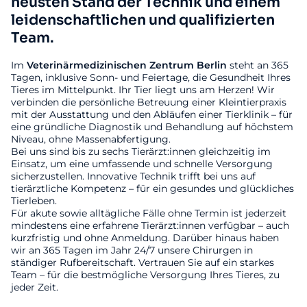
neusten Stand der Technik und einem
leidenschaftlichen und qualifizierten
Team.
Im
Veterinärmedizinischen
Zentrum
Berlin
steht an 365
Tagen, inklusive Sonn- und Feiertage, die Gesundheit Ihres
Tieres im Mittelpunkt. Ihr Tier liegt uns am Herzen! Wir
verbinden die persönliche Betreuung einer Kleintierpraxis
mit der Ausstattung und den Abläufen einer Tierklinik – für
eine gründliche Diagnostik und Behandlung auf höchstem
Niveau, ohne Massenabfertigung.
Bei uns sind bis zu sechs Tierärzt:innen gleichzeitig im
Einsatz, um eine umfassende und schnelle Versorgung
sicherzustellen. Innovative Technik trifft bei uns auf
tierärztliche Kompetenz – für ein gesundes und glückliches
Tierleben.
Für akute sowie alltägliche Fälle ohne Termin ist jederzeit
mindestens eine erfahrene Tierärzt:innen verfügbar – auch
kurzfristig und ohne Anmeldung. Darüber hinaus haben
wir an 365 Tagen im Jahr 24/7 unsere Chirurgen in
ständiger Rufbereitschaft. Vertrauen Sie auf ein starkes
Team – für die bestmögliche Versorgung Ihres Tieres, zu
jeder Zeit.