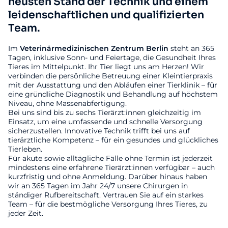
neusten Stand der Technik und einem
leidenschaftlichen und qualifizierten
Team.
Im
Veterinärmedizinischen
Zentrum
Berlin
steht an 365
Tagen, inklusive Sonn- und Feiertage, die Gesundheit Ihres
Tieres im Mittelpunkt. Ihr Tier liegt uns am Herzen! Wir
verbinden die persönliche Betreuung einer Kleintierpraxis
mit der Ausstattung und den Abläufen einer Tierklinik – für
eine gründliche Diagnostik und Behandlung auf höchstem
Niveau, ohne Massenabfertigung.
Bei uns sind bis zu sechs Tierärzt:innen gleichzeitig im
Einsatz, um eine umfassende und schnelle Versorgung
sicherzustellen. Innovative Technik trifft bei uns auf
tierärztliche Kompetenz – für ein gesundes und glückliches
Tierleben.
Für akute sowie alltägliche Fälle ohne Termin ist jederzeit
mindestens eine erfahrene Tierärzt:innen verfügbar – auch
kurzfristig und ohne Anmeldung. Darüber hinaus haben
wir an 365 Tagen im Jahr 24/7 unsere Chirurgen in
ständiger Rufbereitschaft. Vertrauen Sie auf ein starkes
Team – für die bestmögliche Versorgung Ihres Tieres, zu
jeder Zeit.