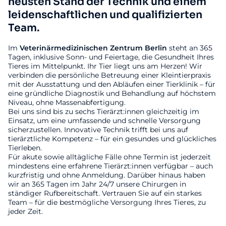
neusten Stand der Technik und einem
leidenschaftlichen und qualifizierten
Team.
Im
Veterinärmedizinischen
Zentrum
Berlin
steht an 365
Tagen, inklusive Sonn- und Feiertage, die Gesundheit Ihres
Tieres im Mittelpunkt. Ihr Tier liegt uns am Herzen! Wir
verbinden die persönliche Betreuung einer Kleintierpraxis
mit der Ausstattung und den Abläufen einer Tierklinik – für
eine gründliche Diagnostik und Behandlung auf höchstem
Niveau, ohne Massenabfertigung.
Bei uns sind bis zu sechs Tierärzt:innen gleichzeitig im
Einsatz, um eine umfassende und schnelle Versorgung
sicherzustellen. Innovative Technik trifft bei uns auf
tierärztliche Kompetenz – für ein gesundes und glückliches
Tierleben.
Für akute sowie alltägliche Fälle ohne Termin ist jederzeit
mindestens eine erfahrene Tierärzt:innen verfügbar – auch
kurzfristig und ohne Anmeldung. Darüber hinaus haben
wir an 365 Tagen im Jahr 24/7 unsere Chirurgen in
ständiger Rufbereitschaft. Vertrauen Sie auf ein starkes
Team – für die bestmögliche Versorgung Ihres Tieres, zu
jeder Zeit.