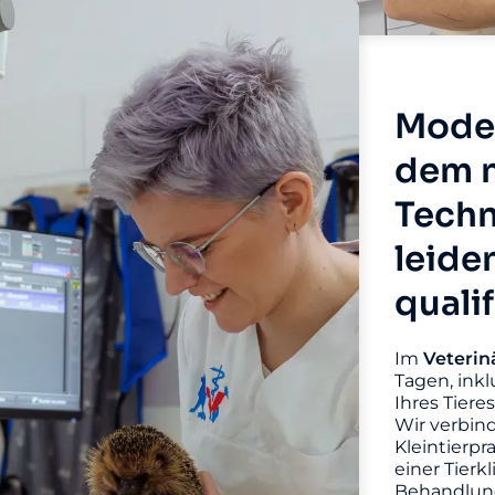
Moder
dem n
Techn
leide
quali
Im
Veterin
Tagen, inkl
Ihres Tiere
Wir verbin
Kleintierpr
einer Tierk
Behandlung