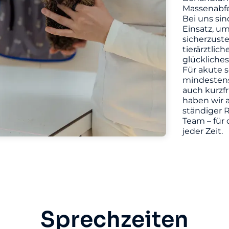
Massenabfe
Bei uns sin
Einsatz, u
sicherzuste
tierärztlic
glückliches
Für akute s
mindestens 
auch kurzf
haben wir a
ständiger R
Team – für 
jeder Zeit.
Sprechzeiten