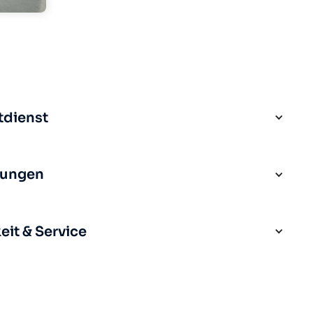
tdienst
rungen
it & Service