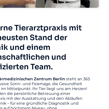
ne Tierarztpraxis mit
eusten Stand der
ik und einem
nschaftlichen und
fizierten Team.
ärmedizinischen
Zentrum
Berlin
steht an 365
usive Sonn- und Feiertage, die Gesundheit
s im Mittelpunkt. Ihr Tier liegt uns am Herzen!
den die persönliche Betreuung einer
axis mit der Ausstattung und den Abläufen
linik – für eine gründliche Diagnostik und
 auf höchstem Niveau, ohne