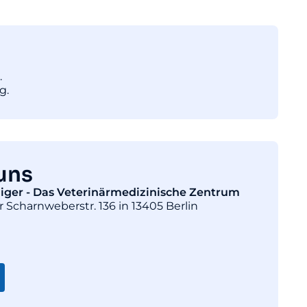
.
g.
uns
diger - Das Veterinärmedizinische Zentrum
r Scharnweberstr. 136 in 13405 Berlin