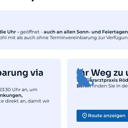
ie Uhr -
geöffnet -
auch an allen Sonn- und Feiertagen
wohl mit als auch ohne Terminvereinbarung zur Verfügun
barung via
Ihr Weg zu 
Die
Tierarztpraxis Rö
Berlin
finden Sie in de
23:30 Uhr an, um
ankungen,
te direkt an, damit wir
Route anzeigen