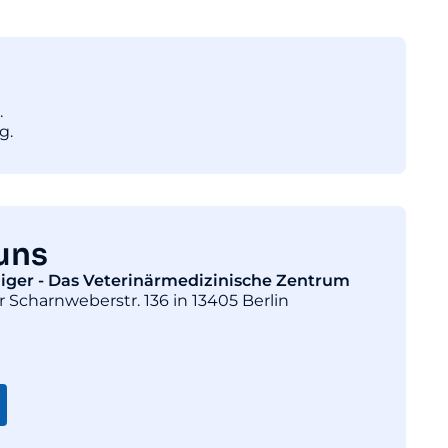
.
g.
uns
diger - Das Veterinärmedizinische Zentrum
r Scharnweberstr. 136 in 13405 Berlin