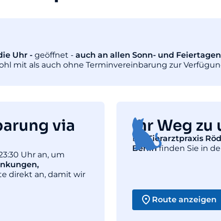
ie Uhr -
geöffnet -
auch an allen Sonn- und Feiertagen
wohl mit als auch ohne Terminvereinbarung zur Verfügun
barung via
Ihr Weg zu 
Die
Tierarztpraxis Rö
Berlin
finden Sie in de
23:30 Uhr an, um
ankungen,
te direkt an, damit wir
Route anzeigen