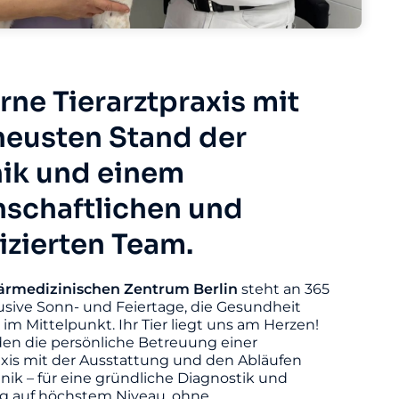
ne Tierarztpraxis mit
eusten Stand der
ik und einem
nschaftlichen und
fizierten Team.
ärmedizinischen
Zentrum
Berlin
steht an 365
usive Sonn- und Feiertage, die Gesundheit
s im Mittelpunkt. Ihr Tier liegt uns am Herzen!
den die persönliche Betreuung einer
axis mit der Ausstattung und den Abläufen
linik – für eine gründliche Diagnostik und
 auf höchstem Niveau, ohne