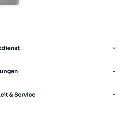
tdienst
rungen
it & Service