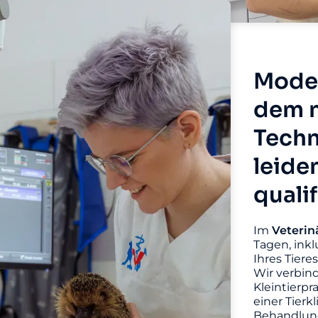
Moder
dem n
Techn
leide
quali
Im
Veterin
Tagen, inkl
Ihres Tiere
Wir verbin
Kleintierpr
einer Tierk
Behandlung