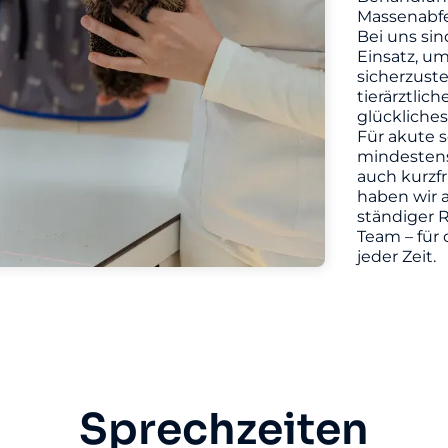
Massenabfe
Bei uns sin
Einsatz, u
sicherzuste
tierärztlic
glückliches
Für akute s
mindestens 
auch kurzf
haben wir a
ständiger R
Team – für 
jeder Zeit.
Sprechzeiten