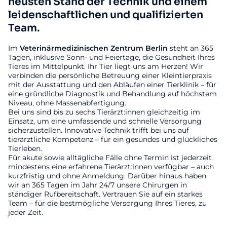
neusten Stand der Technik und einem
leidenschaftlichen und qualifizierten
Team.
Im
Veterinärmedizinischen
Zentrum
Berlin
steht an 365
Tagen, inklusive Sonn- und Feiertage, die Gesundheit Ihres
Tieres im Mittelpunkt. Ihr Tier liegt uns am Herzen! Wir
verbinden die persönliche Betreuung einer Kleintierpraxis
mit der Ausstattung und den Abläufen einer Tierklinik – für
eine gründliche Diagnostik und Behandlung auf höchstem
Niveau, ohne Massenabfertigung.
Bei uns sind bis zu sechs Tierärzt:innen gleichzeitig im
Einsatz, um eine umfassende und schnelle Versorgung
sicherzustellen. Innovative Technik trifft bei uns auf
tierärztliche Kompetenz – für ein gesundes und glückliches
Tierleben.
Für akute sowie alltägliche Fälle ohne Termin ist jederzeit
mindestens eine erfahrene Tierärzt:innen verfügbar – auch
kurzfristig und ohne Anmeldung. Darüber hinaus haben
wir an 365 Tagen im Jahr 24/7 unsere Chirurgen in
ständiger Rufbereitschaft. Vertrauen Sie auf ein starkes
Team – für die bestmögliche Versorgung Ihres Tieres, zu
jeder Zeit.