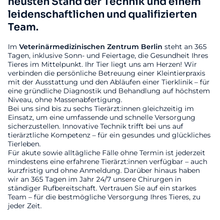
neusten Stand der Technik und einem
leidenschaftlichen und qualifizierten
Team.
Im
Veterinärmedizinischen
Zentrum
Berlin
steht an 365
Tagen, inklusive Sonn- und Feiertage, die Gesundheit Ihres
Tieres im Mittelpunkt. Ihr Tier liegt uns am Herzen! Wir
verbinden die persönliche Betreuung einer Kleintierpraxis
mit der Ausstattung und den Abläufen einer Tierklinik – für
eine gründliche Diagnostik und Behandlung auf höchstem
Niveau, ohne Massenabfertigung.
Bei uns sind bis zu sechs Tierärzt:innen gleichzeitig im
Einsatz, um eine umfassende und schnelle Versorgung
sicherzustellen. Innovative Technik trifft bei uns auf
tierärztliche Kompetenz – für ein gesundes und glückliches
Tierleben.
Für akute sowie alltägliche Fälle ohne Termin ist jederzeit
mindestens eine erfahrene Tierärzt:innen verfügbar – auch
kurzfristig und ohne Anmeldung. Darüber hinaus haben
wir an 365 Tagen im Jahr 24/7 unsere Chirurgen in
ständiger Rufbereitschaft. Vertrauen Sie auf ein starkes
Team – für die bestmögliche Versorgung Ihres Tieres, zu
jeder Zeit.