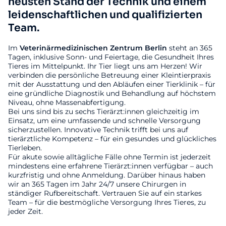
neusten Stand der Technik und einem
leidenschaftlichen und qualifizierten
Team.
Im
Veterinärmedizinischen
Zentrum
Berlin
steht an 365
Tagen, inklusive Sonn- und Feiertage, die Gesundheit Ihres
Tieres im Mittelpunkt. Ihr Tier liegt uns am Herzen! Wir
verbinden die persönliche Betreuung einer Kleintierpraxis
mit der Ausstattung und den Abläufen einer Tierklinik – für
eine gründliche Diagnostik und Behandlung auf höchstem
Niveau, ohne Massenabfertigung.
Bei uns sind bis zu sechs Tierärzt:innen gleichzeitig im
Einsatz, um eine umfassende und schnelle Versorgung
sicherzustellen. Innovative Technik trifft bei uns auf
tierärztliche Kompetenz – für ein gesundes und glückliches
Tierleben.
Für akute sowie alltägliche Fälle ohne Termin ist jederzeit
mindestens eine erfahrene Tierärzt:innen verfügbar – auch
kurzfristig und ohne Anmeldung. Darüber hinaus haben
wir an 365 Tagen im Jahr 24/7 unsere Chirurgen in
ständiger Rufbereitschaft. Vertrauen Sie auf ein starkes
Team – für die bestmögliche Versorgung Ihres Tieres, zu
jeder Zeit.