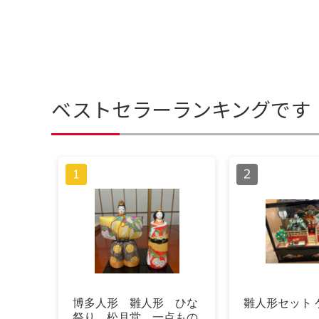
ベストセラーランキングです
博多人形 雛人形 ひな
雛人形セット 
祭り 松月堂 一点もの