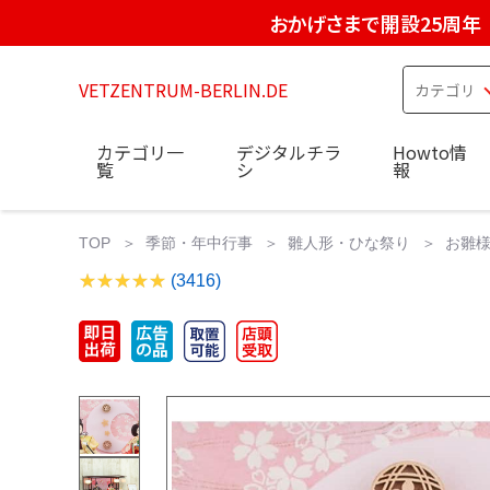
おかげさまで開設25周年
VETZENTRUM-BERLIN.DE
カテゴリ一
デジタルチラ
Howto情
覧
シ
報
TOP
季節・年中行事
雛人形・ひな祭り
お雛様
(3416)