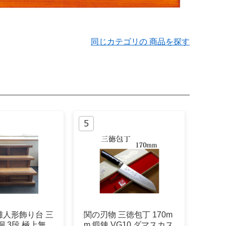
同じカテゴリの 商品を探す
雛人形飾り台 三
関の刃物 三徳包丁 170m
桐 3段 極上無
m 鍛錬 VG10 ダマスカス