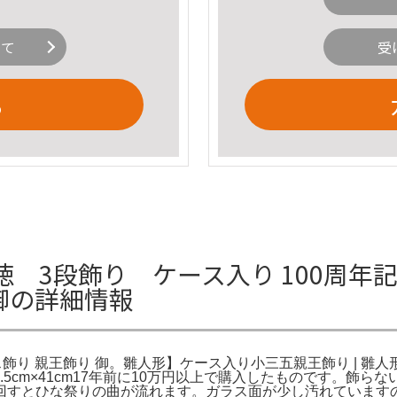
いて
受
る
 3段飾り ケース入り 100周年記
 御の詳細情報
ース飾り 親王飾り 御。雛人形】ケース入り小三五親王飾り | 
53.5cm×41cm17年前に10万円以上で購入したものです。
回すとひな祭りの曲が流れます。ガラス面が少し汚れていますの