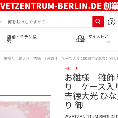
VETZENTRUM-BERLIN.DE 創
マイストア
店舗・チラシ検
索
 雛飾り 雛人形 吉徳 3段飾り ケース入り 100周年記念祭】雛人形 
HOT !
お雛様 雛飾
り ケース入り
吉徳大光 ひな
り 御
※VETZENTRUM-BERLIN