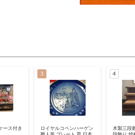
ケース付き
ロイヤルコペンハーゲン
木製三段
雛人形 プレート 皿 日本
段飾り 焼