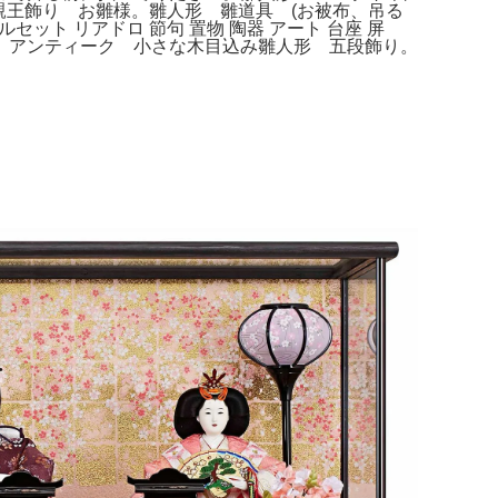
 親王飾り お雛様。雛人形 雛道具 (お被布、吊る
ト リアドロ 節句 置物 陶器 アート 台座 屏
 アンティーク 小さな木目込み雛人形 五段飾り。