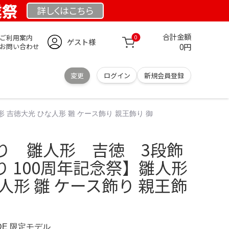
業祭
詳しくは
こちら
合計金額
ご利用案内
0
ゲスト様
0円
お問い合わせ
変更
ログイン
新規会員登録
吉徳大光 ひな人形 雛 ケース飾り 親王飾り 御
り 雛人形 吉徳 3段飾
 100周年記念祭】雛人形
人形 雛 ケース飾り 親王飾
.DE 限定モデル