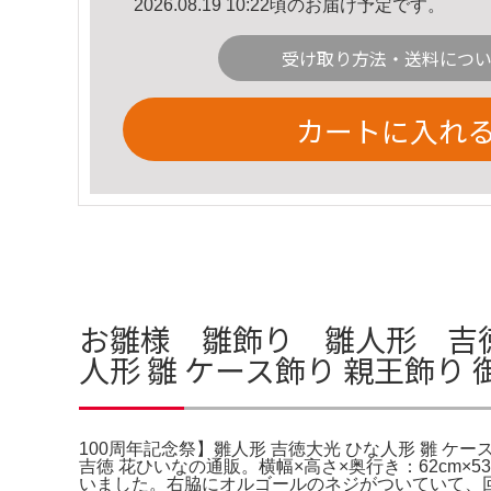
2026.08.19 10:22頃のお届け予定です。
受け取り方法・送料につ
カートに入れ
お雛様 雛飾り 雛人形 吉徳
人形 雛 ケース飾り 親王飾り
100周年記念祭】雛人形 吉徳大光 ひな人形 雛 ケ
吉徳 花ひいなの通販。横幅×高さ×奥行き：62cm×
いました。右脇にオルゴールのネジがついていて、