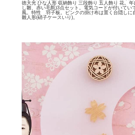
徳大光 ひな人形 収納飾り 三段飾り 五人飾り 花
し雛、赤い毛氈)3点セット。電気コードが付いていて上
風。特性 羽子板。ピンクの掛け布は置く台隠しに
雛人形(硝子ケースいり)。