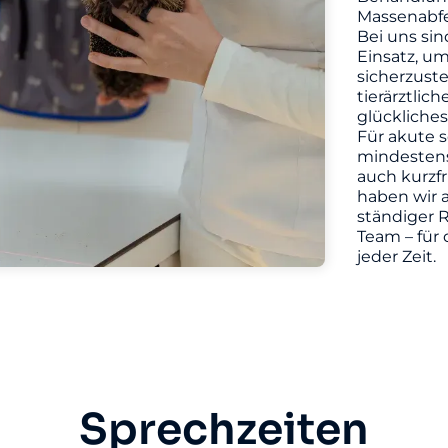
Massenabfe
Bei uns sin
Einsatz, u
sicherzuste
tierärztlic
glückliches
Für akute s
mindestens 
auch kurzf
haben wir a
ständiger R
Team – für 
jeder Zeit.
Sprechzeiten