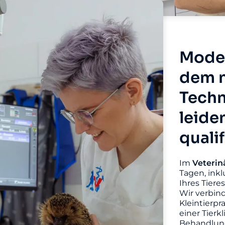
Moder
dem n
Techn
leide
quali
Im
Veterin
Tagen, inkl
Ihres Tiere
Wir verbin
Kleintierpr
einer Tierk
Behandlung