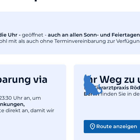
ie Uhr -
geöffnet -
auch an allen Sonn- und Feiertagen
wohl mit als auch ohne Terminvereinbarung zur Verfügun
barung via
Ihr Weg zu 
Die
Tierarztpraxis Rö
Berlin
finden Sie in de
23:30 Uhr an, um
ankungen,
te direkt an, damit wir
Route anzeigen