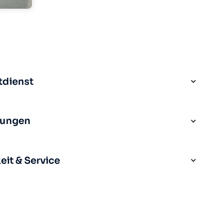
tdienst
rungen
it & Service