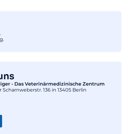
.
g.
uns
diger - Das Veterinärmedizinische Zentrum
r Scharnweberstr. 136 in 13405 Berlin