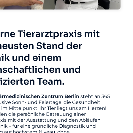
ne Tierarztpraxis mit
eusten Stand der
ik und einem
nschaftlichen und
fizierten Team.
ärmedizinischen
Zentrum
Berlin
steht an 365
usive Sonn- und Feiertage, die Gesundheit
s im Mittelpunkt. Ihr Tier liegt uns am Herzen!
den die persönliche Betreuung einer
axis mit der Ausstattung und den Abläufen
linik – für eine gründliche Diagnostik und
 auf höchstem Niveau, ohne