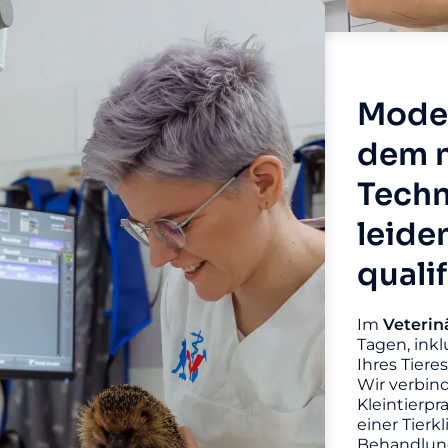
Moder
dem n
Techn
leide
quali
Im
Veterin
Tagen, inkl
Ihres Tiere
Wir verbin
Kleintierpr
einer Tierk
Behandlung