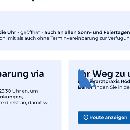
ie Uhr -
geöffnet -
auch an allen Sonn- und Feiertagen
wohl mit als auch ohne Terminvereinbarung zur Verfügun
barung via
Ihr Weg zu 
Die
Tierarztpraxis Rö
Berlin
finden Sie in de
23:30 Uhr an, um
ankungen,
te direkt an, damit wir
Route anzeigen