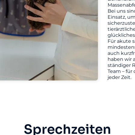
Massenabfe
Bei uns sin
Einsatz, u
sicherzuste
tierärztlic
glückliches
Für akute s
mindestens 
auch kurzf
haben wir a
ständiger R
Team – für 
jeder Zeit.
Sprechzeiten