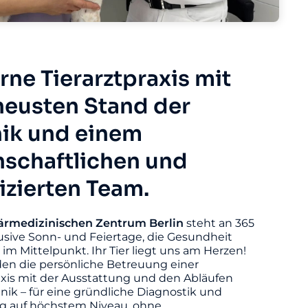
ne Tierarztpraxis mit
eusten Stand der
ik und einem
nschaftlichen und
fizierten Team.
ärmedizinischen
Zentrum
Berlin
steht an 365
usive Sonn- und Feiertage, die Gesundheit
s im Mittelpunkt. Ihr Tier liegt uns am Herzen!
den die persönliche Betreuung einer
axis mit der Ausstattung und den Abläufen
linik – für eine gründliche Diagnostik und
 auf höchstem Niveau, ohne