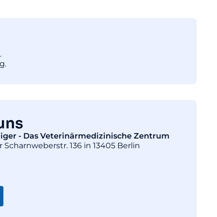
.
g.
uns
diger - Das Veterinärmedizinische Zentrum
r Scharnweberstr. 136 in 13405 Berlin