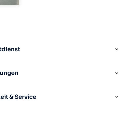
tdienst
rungen
it & Service