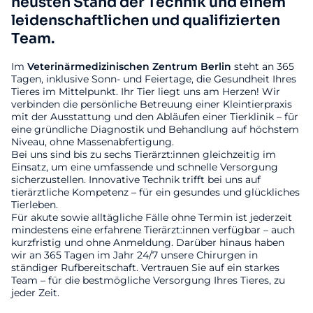
neusten Stand der Technik und einem
leidenschaftlichen und qualifizierten
Team.
Im
Veterinärmedizinischen
Zentrum
Berlin
steht an 365
Tagen, inklusive Sonn- und Feiertage, die Gesundheit Ihres
Tieres im Mittelpunkt. Ihr Tier liegt uns am Herzen! Wir
verbinden die persönliche Betreuung einer Kleintierpraxis
mit der Ausstattung und den Abläufen einer Tierklinik – für
eine gründliche Diagnostik und Behandlung auf höchstem
Niveau, ohne Massenabfertigung.
Bei uns sind bis zu sechs Tierärzt:innen gleichzeitig im
Einsatz, um eine umfassende und schnelle Versorgung
sicherzustellen. Innovative Technik trifft bei uns auf
tierärztliche Kompetenz – für ein gesundes und glückliches
Tierleben.
Für akute sowie alltägliche Fälle ohne Termin ist jederzeit
mindestens eine erfahrene Tierärzt:innen verfügbar – auch
kurzfristig und ohne Anmeldung. Darüber hinaus haben
wir an 365 Tagen im Jahr 24/7 unsere Chirurgen in
ständiger Rufbereitschaft. Vertrauen Sie auf ein starkes
Team – für die bestmögliche Versorgung Ihres Tieres, zu
jeder Zeit.